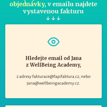
objednávky
, v emailu najdete
vystavenou fakturu
↓ ↓ ↓
Hledejte email od Jana
z WellBeing Academy,
z adresy fakturace@fapifaktura.cz, nebo
jana@wellbeingacademy.cz.