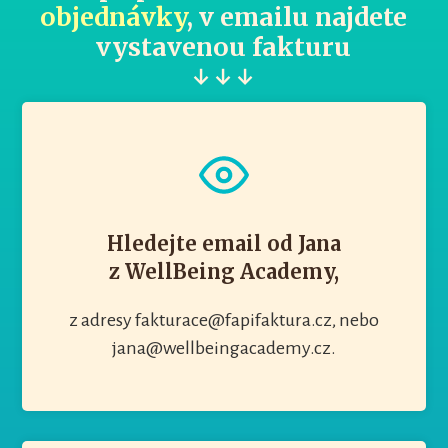
objednávky
, v emailu najdete
vystavenou fakturu
↓ ↓ ↓
Hledejte email od Jana
z WellBeing Academy,
z adresy fakturace@fapifaktura.cz, nebo
jana@wellbeingacademy.cz.