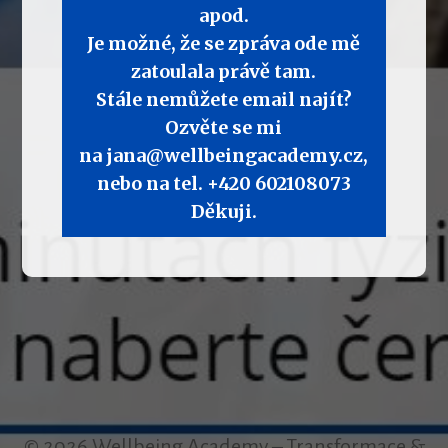
apod.
Je možné, že se zpráva ode mě
zatoulala právě tam.
Stále nemůžete email najít?
Ozvěte se mi
na jana@wellbeingacademy.cz,
nebo na tel. +420 602108073
Děkuji.
© 2026 Wellbeing Academy – Transformace &