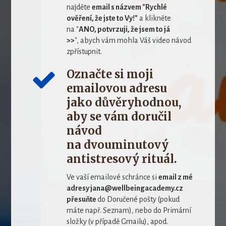
najděte
email s názvem "Rychlé
ověření, že jste to Vy!"
a klikněte
na "
ANO, potvrzuji, že jsem to já
>>
", abych vám mohla Váš video návod
zpřístupnit.
Označte si moji
emailovou adresu
jako důvěryhodnou,
aby se vám doručil
návod
na dvouminutový
antistresový rituál.
Ve vaší emailové schránce si
email z mé
adresy jana@wellbeingacademy.cz
přesuňte
do Doručené pošty (pokud
máte např. Seznam), nebo do Primární
složky (v případě Gmailu), apod.