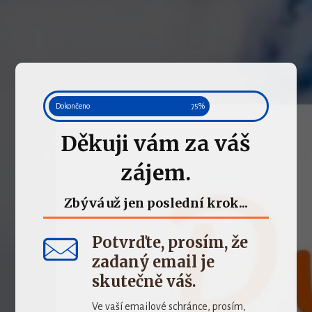
Dokončeno
75%
Děkuji vám za váš
zájem.
Zbývá už jen poslední krok...
Potvrďte, prosím, že
zadaný email je
skutečně váš.
Ve vaší emailové schránce, prosím,