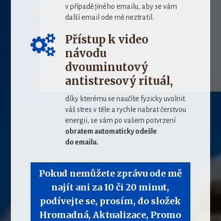
v případě jiného emailu, aby se vám
další email ode mě neztratil.
Přístup k video
návodu
dvouminutový
antistresový rituál,
díky kterému se naučíte fyzicky uvolnit
váš stres v těle a rychle nabrat čerstvou
energii, se vám po vašem potvrzení
obratem automaticky odešle
do emailu.
Pokud nemůžete zprávu ode mě
najít ani za 10 či 20 minut,
podívejte se, prosím, do složek
Hromadná, Aktualizace, Promo