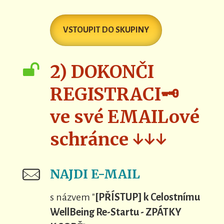
VSTOUPIT DO SKUPINY
2) DOKONČI
REGISTRACI🗝
ve své EMAILové
schránce ↓↓↓
NAJDI E-MAIL
s názvem "
[PŘÍSTUP] k Celostnímu
WellBeing Re-Startu - ZPÁTKY