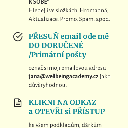
K SOBĚ
"
Hledej i ve složkách: Hromadná,
Aktualizace, Promo, Spam, apod.
PŘESUŇ email ode mě
DO DORUČENÉ
/Primární pošty
označ si moji emailovou adresu
jana@wellbeingacademy.cz
jako
důvěryhodnou.
KLIKNI NA ODKAZ
a OTEVŘI si PŘÍSTUP
ke všem podkladům, dárkům