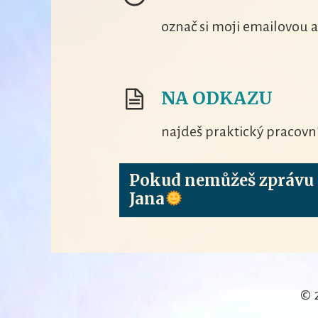
označ si moji emailovou 
NA ODKAZU
najdeš praktický pracovní 
Pokud nemůžeš zprávu o
Jana
© 