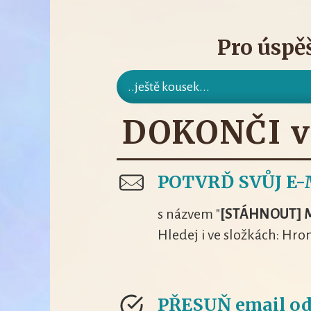
Pro úspě
..ještě kousek...
DOKONČI v
POTVRĎ SVŮJ E-
s názvem "
[STÁHNOUT] 
Hledej i ve složkách: Hr
PŘESUŇ email od