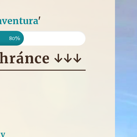
nventura
'
80%
hránce ↓↓↓
ty