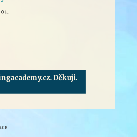
nou.
ingacademy.cz
. Děkuji.
ace