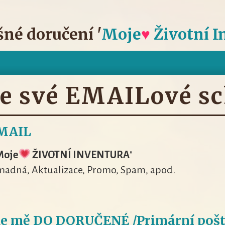
šné doručení '
Moje
♥
Životní I
e své EMAILové sc
MAIL
Moje
ŽIVOTNÍ INVENTURA
"
omadná, Aktualizace, Promo, Spam, apod.
e mě DO DORUČENÉ /Primární poš