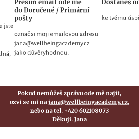
Přesuň email ode mě
Dostaneš o
do Doručené / Primární
pošty
ke tvému úsp
e jste
označ si moji emailovou adresu
jana@wellbeingacademy.cz
jako důvěryhodnou.
dná,
Pokud nemůžeš zprávu ode mě najít,
ozvi se mi na
jana@wellbeingacademy.cz
,
nebo na tel. +420 602108073
Děkuji. Jana