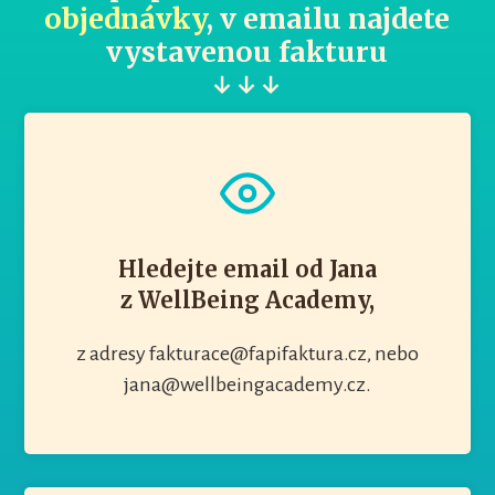
objednávky
, v emailu najdete
vystavenou fakturu
↓ ↓ ↓
Hledejte email od Jana
z WellBeing Academy,
z adresy fakturace@fapifaktura.cz, nebo
jana@wellbeingacademy.cz.