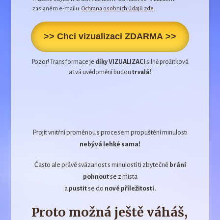
zaslaném e-mailu.
Ochrana osobních údajů zde.
>> Chci vizualizaci ZDARMA >>
Pozor! Transformace je
díky VIZUALIZACI
silně prožitková
a tvá uvědomění budou
trvalá!
Projít vnitřní proměnou s procesem propuštění minulosti
nebývá lehké sama!
Často ale právě svázanost s minulostí ti zbytečně
brání
pohnout
se z místa
a
pustit
se do
nové příležitosti.
Proto možná ještě váháš,