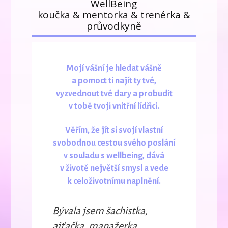
WellBeing
koučka & mentorka & trenérka &
průvodkyně
Mojí vášní je hledat vášně
a pomoct ti najít ty tvé,
vyzvednout tvé dary a probudit
v tobě tvoji vnitřní lídřici.
Věřím, že jít si svojí vlastní
svobodnou cestou svého poslání
v souladu s wellbeing, dává
v životě největší smysl a vede
k celoživotnímu naplnění.
Bývala jsem šachistka,
ajťačka, manažerka.