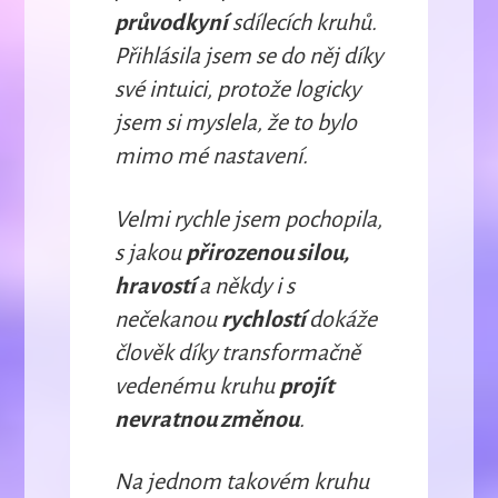
průvodkyní
sdílecích kruhů.
Přihlásila jsem se do něj díky
své intuici, protože logicky
jsem si myslela, že to bylo
mimo mé nastavení.
Velmi rychle jsem pochopila,
s jakou
přirozenou silou,
hravostí
a někdy i s
nečekanou
rychlostí
dokáže
člověk díky transformačně
vedenému kruhu
projít
nevratnou změnou
.
Na jednom takovém kruhu