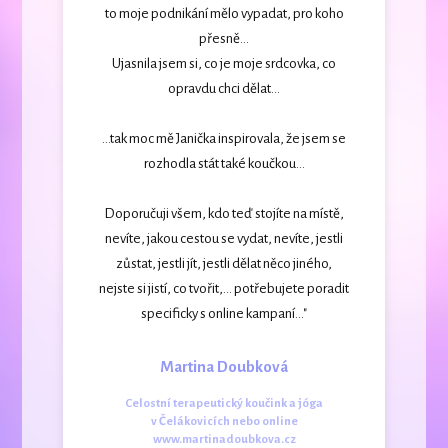
to moje podnikání mělo vypadat, pro koho
přesně...
Ujasnila jsem si, co je moje srdcovka, co
opravdu chci dělat...
...tak moc mě Janička inspirovala, že jsem se
rozhodla stát také koučkou...
Doporučuji všem, kdo teď stojíte na místě,
nevíte, jakou cestou se vydat, nevíte, jestli
zůstat, jestli jít, jestli dělat něco jiného,
nejste si jistí, co tvořit,... potřebujete poradit
specificky s online kampaní..."
Martina Doubková
Celostní terapeutický koučink a jóga
v Čelákovicích nebo online
www.martinadoubkova.cz