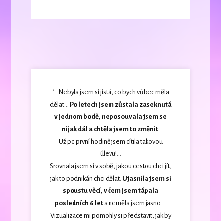
"...Nebyla jsem si jistá, co bych vůbec měla
dělat...
Po letech jsem zůstala zaseknutá
v jednom bodě, neposouvala jsem se
nijak dál a chtěla jsem to změnit
.
Už po první hodině jsem cítila takovou
úlevu!...
Srovnala jsem si v sobě, jakou cestou chci jít,
jak to podnikán chci dělat.
Ujasnila jsem si
spoustu věcí, v čem jsem tápala
posledních 6 let
a neměla jsem jasno....
Vizualizace mi pomohly si představit, jak by