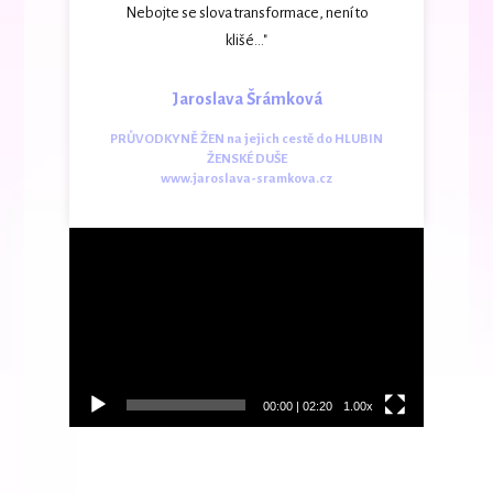
Nebojte se slova transformace, není to
klišé..."
Jaroslava Šrámková
PRŮVODKYNĚ ŽEN na jejich cestě do HLUBIN
ŽENSKÉ DUŠE
www.jaroslava-sramkova.cz
Video
přehrávač
00:00
|
02:20
1.00x