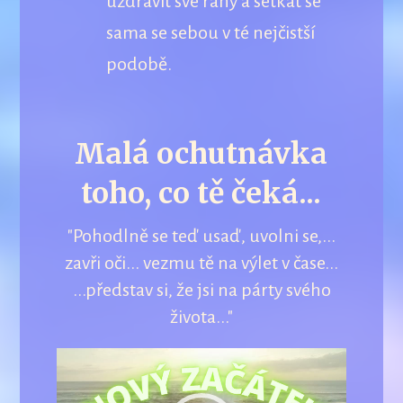
uzdravit své rány a setkat se
sama se sebou v té nejčistší
podobě.
Malá ochutnávka
toho, co tě čeká...
"Pohodlně se teď usaď, uvolni se,...
zavři oči... vezmu tě na výlet v čase...
...představ si, že jsi na párty svého
života..."
Video
přehrávač