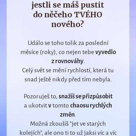
jestli se máš pustit
do něčeho TVÉHO
nového?
Událo se toho tolik za poslední
měsíce (roky), co nejen tebe
vyvedlo
z rovnováhy
.
Celý svět se mění rychlostí, která tu
snad ještě nikdy před tím nebyla.
Pozoruješ to,
snažíš se přizpůsobit
a ukotvit
v
tomto
chaosu rychlých
změn
.
Možná zkoušíš "jet ve starých
kolejích", ale ono ti to už jaksi víc a víc