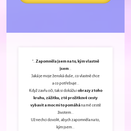
"...
Zapomněla jsem na to, kým vlastně
jsem
...
Jaká je moje ženská duše, co vlastně chce
a co potřebuje...
Když zavřu oči, tak si dokážu i
obrazy z toho
kruhu, zážitku, z té prožitkové cesty
vybavit a moc mi to pomáhá
na mé cestě
životem...
Už nechci dovolit, abych zapomněla na to,
kým jsem...