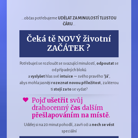
...občas potřebujeme
UDĚLAT ZA MINULOSTÍ TLUSTOU
ČÁRU
...
Čeká tě
NOVÝ
životní
ZAČÁTEK
?
Potřebuješ se rozloučit se svazující minulostí,
odpoutat
se
od případných bloků
a
vyslyšet
hlas své
intuice
∼ svého pravého
'já'
,
abys mohla jasněji
rozeznat novou příležitost
, za kterou
ti
stojí za to
se vydat?
Pojď
ušetřit
svůj
drahocenný
čas
dalším
přešlapováním na místě
.
Udělej si na 20 minut pohodlí, zavři oči a
nech se vést
speciální