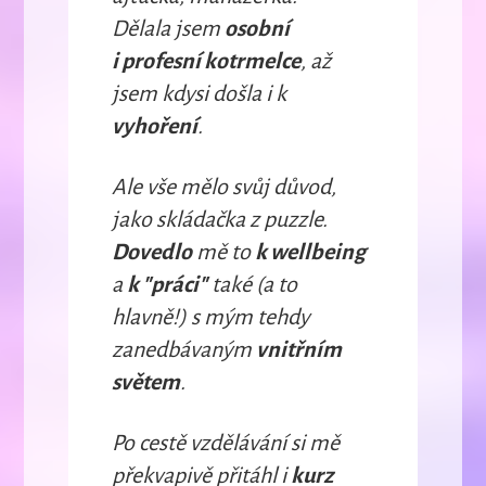
Dělala jsem
osobní
i profesní kotrmelce
, až
jsem kdysi došla i k
vyhoření
.
Ale vše mělo svůj důvod,
jako skládačka z puzzle.
Dovedlo
mě to
k wellbeing
a
k "práci"
také (a to
hlavně!) s mým tehdy
zanedbávaným
vnitřním
světem
.
Po cestě vzdělávání si mě
překvapivě přitáhl i
kurz