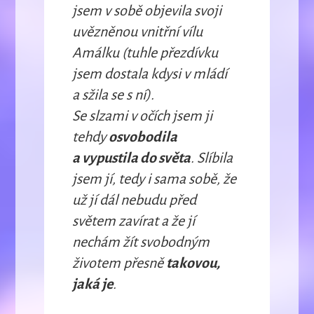
jsem v sobě objevila svoji
uvězněnou vnitřní vílu
Amálku (tuhle přezdívku
jsem dostala kdysi v mládí
a sžila se s ní).
Se slzami v očích jsem ji
tehdy
osvobodila
a vypustila do světa
. Slíbila
jsem jí, tedy i sama sobě, že
už jí dál nebudu před
světem zavírat a že jí
nechám žít svobodným
životem přesně
takovou,
jaká je
.