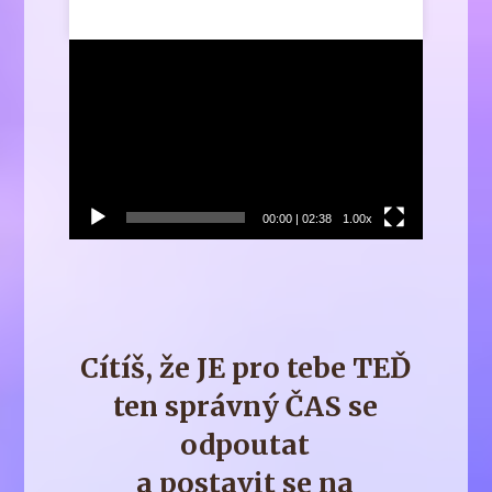
Video
přehrávač
00:00
|
02:38
1.00x
Cítíš, že JE pro tebe TEĎ
ten správný ČAS se
odpoutat
a postavit se na