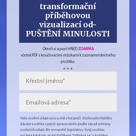
transformační
příběhovou
vizualizací
od-
PUŠTĚNÍ MINULOSTI
Otevři si a pusť HNED
ZDARMA
včetně PDF s koučovacími otázkami k zaznamenání tvého
prožitku.
↓ ↓ ↓
Vaše osobní údaje jsou u mě v bezpečí. Stisknutím tlačítka
dáváte souhlas s jejich zpracováním podle zásad ochrany
osobních údajů dle evropské legislativy. Svůj souhlas
můžete kdykoliv zrušit tlačítkem "Odhlásit se" v každém