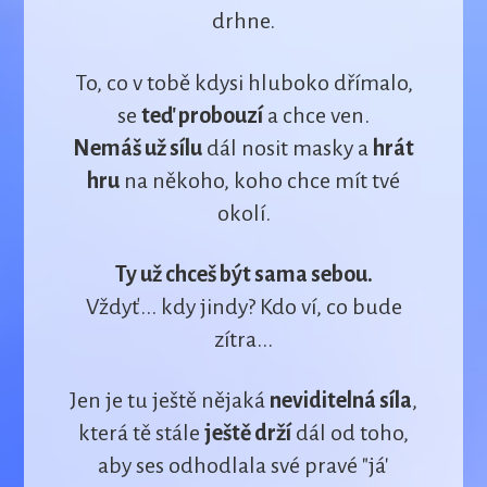
drhne.
To, co v tobě kdysi hluboko dřímalo,
se
teď probouzí
a chce ven.
Nemáš už sílu
dál nosit masky a
hrát
hru
na někoho, koho chce mít tvé
okolí.
Ty už chceš být sama sebou.
Vždyť... kdy jindy? Kdo ví, co bude
zítra...
Jen je tu ještě nějaká
neviditelná síla
,
která tě stále
ještě drží
dál od toho,
aby ses odhodlala své pravé "já'