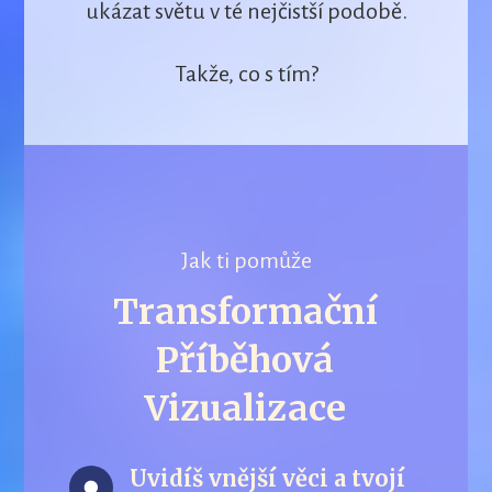
ukázat světu v té nejčistší podobě.
Takže, co s tím?
Jak ti pomůže
Transformační
Příběhová
Vizualizace
Uvidíš vnější věci a tvojí