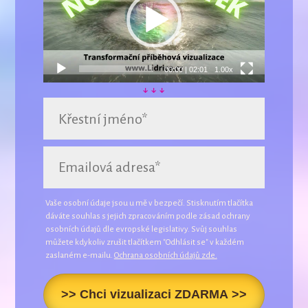
00:00
|
02:01
1.00x
↓ ↓ ↓
Vaše osobní údaje jsou u mě v bezpečí. Stisknutím tlačítka
dáváte souhlas s jejich zpracováním podle zásad ochrany
osobních údajů dle evropské legislativy. Svůj souhlas
můžete kdykoliv zrušit tlačítkem "Odhlásit se" v každém
zaslaném e-mailu.
Ochrana osobních údajů zde.
>> Chci vizualizaci ZDARMA >>