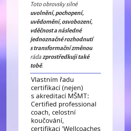
Toto obrovsky silné
uvolnění, pochopení,
uvědomění, osvobození,
vděčnost a následné
jednoznačné rozhodnutí
s transformační změnou
ráda
zprostředkuji také
tobě
.
Vlastním řadu
certifikací (nejen)
s akreditací MŠMT:
Certified professional
coach, celostní
koučování,
certifikaci 'Wellcoaches