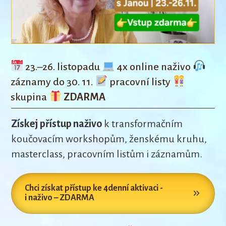
23.–26. listopadu
4x online naživo
záznamy do 30. 11.
pracovní listy
skupina
ZDARMA
Získej přístup naživo
k transformačním
koučovacím workshopům, ženskému kruhu,
masterclass, pracovním listům i záznamům.
Chci získat přístup ke 4denní aktivaci -
i naživo – ZDARMA