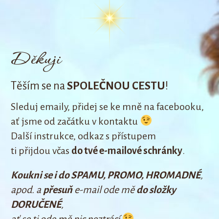
Děkuji
Těším se na
SPOLEČNOU CESTU
!
Sleduj emaily, přidej se ke mně na facebooku,
ať jsme od začátku v kontaktu
Další instrukce, odkaz s přístupem
ti přijdou včas
do tvé e-mailové schránky
.
Koukni se i do SPAMU, PROMO, HROMADNÉ
,
apod. a
přesuň
e-mail ode mě
do složky
DORUČENÉ
,
ať se ti ode mě nic neztrácí