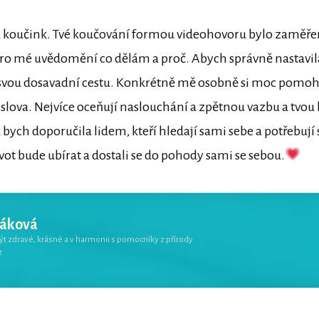
a koučink. Tvé koučování formou videohovoru bylo zaměř
ro mé uvědomění co dělám a proč. Abych správně nastavil
a svou dosavadní cestu. Konkrétně mě osobně si moc pomohl
 slova. Nejvíce oceňují naslouchání a zpětnou vazbu a tvou l
 bych doporučila lidem, kteří hledají sami sebe a potřebují s
ivot bude ubírat a dostali se do pohody sami se sebou.
šáková
zdravé, krásné a v harmonii s pomocníky z přírody
z