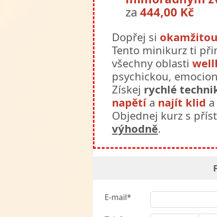
za
444,00 Kč
Dopřej si
okamžitou
Tento minikurz ti př
všechny oblasti
well
psychickou, emocioná
Získej
rychlé techni
napětí
a
najít klid
Objednej kurz s pří
výhodně
.
E-mail*