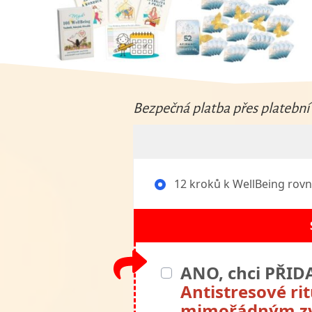
Bezpečná platba přes platební 
12 kroků k WellBeing rov
ANO, chci PŘID
Antistresové ri
mimořádným z