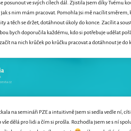
e posunout ve svých cílech dál. Zjistila jsem díky Tvému ko
jak s nim mám pracovat. Pomohla jsi mě nacílit směrem,
iority a těch se držet, dotáhnout úkoly do konce. Zacílit a sou
Tebou bych doporučila každému, kdo si potřebuje udělat poř
y, začít na nich krůček po krůčku pracovat a dotáhnout je do 
ia
a
cesta.cz
kala na semináři PZE a intuitivně jsem si sedla vedle ní, cít
 vše dělá pro lidi a čím si prošla. Rozhodla jsem se s ní spo