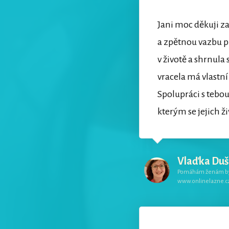
Jani moc děkuji z
a zpětnou vazbu p
v životě a shrnul
vracela má vlastní
Spolupráci s tebou
kterým se jejich ž
Vlaďka Du
Pomáhám ženám být 
www.onlinelazne.c