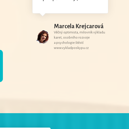
Marcela Krejcarová
Věčný optimista, milovník výkladu
karet, osobního rozvoje
a psychologie štěstí
www.vykladposkypu.cz