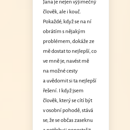
Jana je nejen výjimečný
člověk, ale i kouč.
Pokaždé, když se na ní
obrátím s nějakým
problémem, dokáže ze
mě dostat to nejlepší, co
ve mně je, navést mě
na možné cesty
a uvědomit si ta nejlepší
řešení. I když jsem
člověk, který se cítí být
v osobní pohodě, stává
se, že se občas zaseknu
a potřebuji popostrčit,