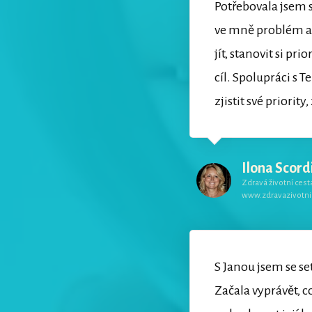
Potřebovala jsem s
ve mně problém a 
jít, stanovit si pr
cíl. Spolupráci s 
zjistit své priorit
Ilona Scord
Zdravá životní cest
www.zdravazivotni
S Janou jsem se set
Začala vyprávět, co