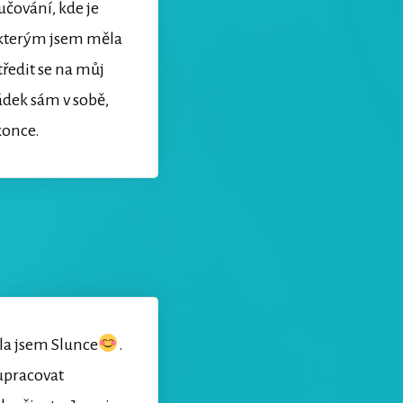
učování, kde je
 kterým jsem měla
středit se na můj
ádek sám v sobě,
konce.
ila jsem Slunce
.
lupracovat