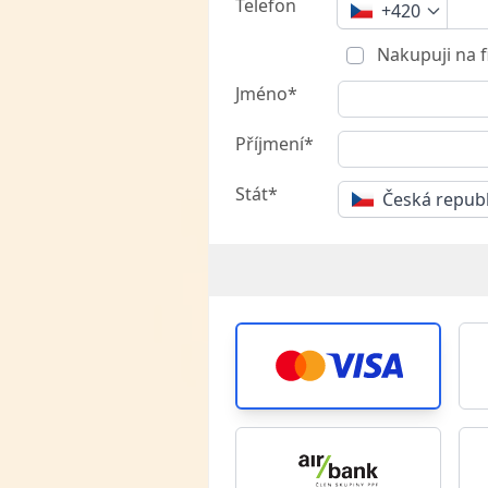
Telefon
+420
Nakupuji na 
Jméno*
Příjmení*
Stát*
Česká repub