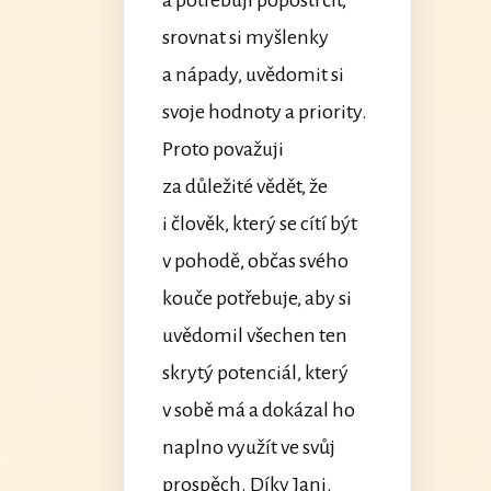
srovnat si myšlenky
a nápady, uvědomit si
svoje hodnoty a priority.
Proto považuji
za důležité vědět, že
i člověk, který se cítí být
v pohodě, občas svého
kouče potřebuje, aby si
uvědomil všechen ten
skrytý potenciál, který
v sobě má a dokázal ho
naplno využít ve svůj
prospěch. Díky Jani.