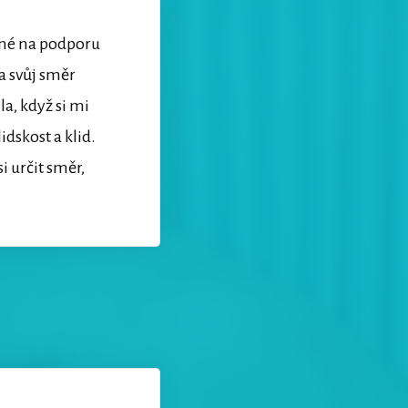
ené na podporu
a svůj směr
a, když si mi
idskost a klid.
i určit směr,