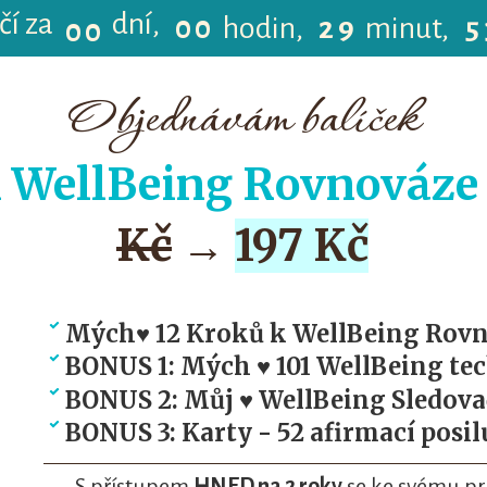
čí za
dní
0
0
hodin
2
9
minut
5
0
0
Objednávám balíček
k WellBeing Rovnováze
Kč
→
197 Kč
Mých♥ 12 Kroků k WellBeing Rovn
BONUS 1: Mých ♥ 101 WellBeing tec
BONUS 2: Můj ♥ WellBeing Sledova
BONUS 3: Karty - 52 afirmací posilu
S přístupem
HNED na 2 roky
se ke svému pr