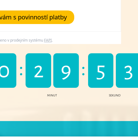
ám s povinností platby
řeno v prodejním systému
FAPI
.
0
2
9
5
2
MINUT
SEKUND