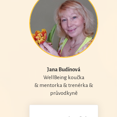
Jana Budínová
WellBeing koučka
& mentorka & trenérka &
průvodkyně