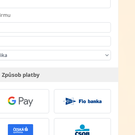
firmu
lika
Způsob platby