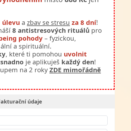
 úlevu
a
zbav se stresu
za 8 dní
!
ináší
8 antistresových rituálů
pro
being pohody
– fyzickou,
lní a spirituální.
ky
, které ti pomohou
uvolnit
a
snadno
je aplikuješ
každý den
!
stupem na 2 roky
ZDE mimořádně
Fakturační údaje