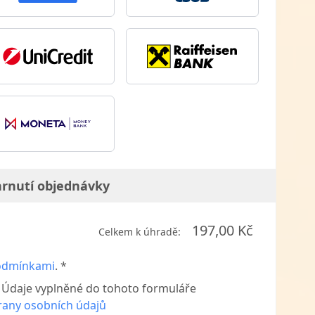
rnutí objednávky
197,00 Kč
Celkem k úhradě:
odmínkami
. *
. Údaje vyplněné do tohoto formuláře
rany osobních údajů