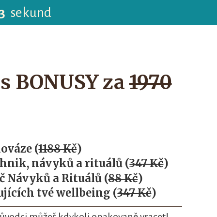
2
sekund
s BONUSY za
1970
ováze (
1188 Kč
)
hnik, návyků a rituálů (
347 Kč
)
č Návyků a Rituálů (
88 Kč
)
jících tvé wellbeing (
347 Kč
)
ůvodci můžeš kdykoli opakovaně vracet!