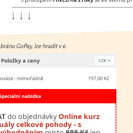
↓ ↓ ↓
bránu GoPay, lze hradit v €.
Položky a ceny
nováze - mimořádně
197,00 Kč
Speciální nabídka
AT
do objednávky
Online kurz
tuály celkové pohody - s
výhodněním
místo
888 Kč
jen