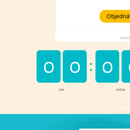
Objednáv
Vytvo
0
0
0
DNÍ
HODIN