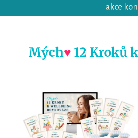
akce kon
Mých
♥
12 Kroků 