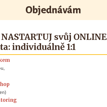
Objednávám
l NASTARTUJ svůj ONLINE
ta: individuálně 1:1
okem
bu,
shop
en)
ntoring