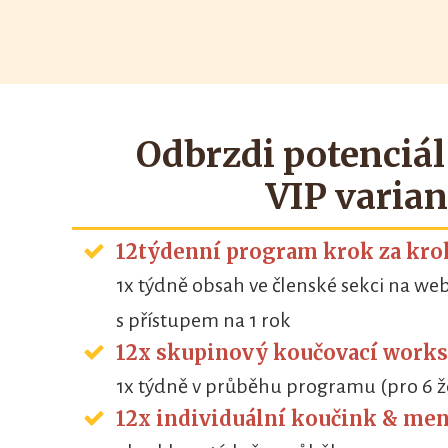
Odbrzdi potenciá
VIP varian
12týdenní program krok za kr
1x týdně obsah ve členské sekci na we
s přístupem na 1 rok
12x skupinový koučovací work
1x týdně v průběhu programu (pro 6 ž
12x individuální koučink & me