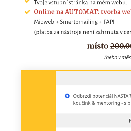
Tvoje vstupní stránka na mém webu.
Online na AUTOMAT: tvorba web
Mioweb + Smartemailing + FAPI
(platba za nástroje není zahrnuta v ce
místo
200.0
(nebo v měsí
Odbrzdi potenciál NASTART
koučink & mentoring - s 