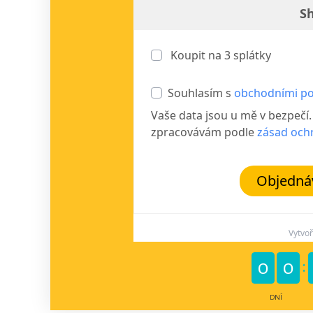
Sh
Koupit na
3
splátky
Souhlasím s
obchodními p
Vaše data jsou u mě v bezpečí
zpracovávám podle
zásad och
Objednáv
Vytvo
0
0
DNÍ