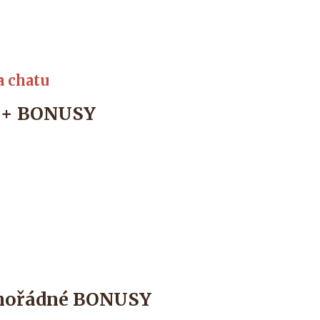
a chatu
+ BONUSY
mořádné BONUSY