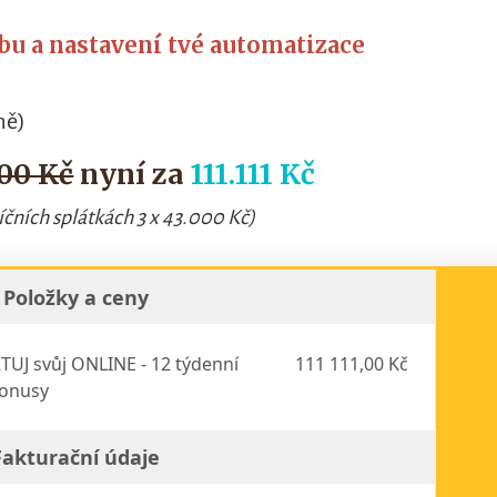
u a nastavení tvé automatizace
ně)
00 Kč
nyní za
111.111 Kč
čních splátkách 3 x 43.000 Kč)
Položky a ceny
UJ svůj ONLINE - 12 týdenní
111 111,00 Kč
bonusy
Fakturační údaje