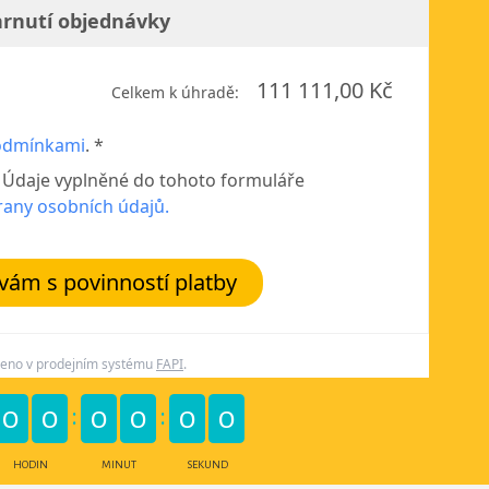
rnutí objednávky
111 111,00 Kč
Celkem k úhradě:
odmínkami
. *
. Údaje vyplněné do tohoto formuláře
rany osobních údajů.
ám s povinností platby
řeno v prodejním systému
FAPI
.
0
0
0
0
0
0
HODIN
MINUT
SEKUND