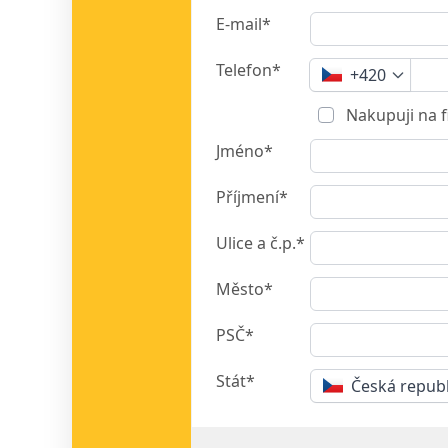
E-mail*
Telefon*
+420
Nakupuji na 
Jméno*
Příjmení*
Ulice a č.p.*
Město*
PSČ*
Stát*
Česká repub