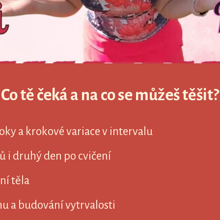
Co tě čeká a na co se můžeš těšit?
ky a krokové variace v intervalu
ků i druhý den po cvičení
ní těla
u a budování vytrvalosti