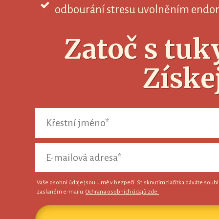
odbourání stresu uvolněním endorf
Zatoč s tuk
Získ
Vaše osobní údaje jsou u mě v bezpečí. Stisknutím tlačítka dáváte souhl
zaslaném e-mailu.
Ochrana osobních údajů zde.