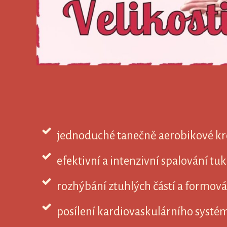
jednoduché tanečně aerobikové kro
efektivní a intenzivní spalování tu
rozhýbání ztuhlých částí a formová
posílení kardiovaskulárního systém