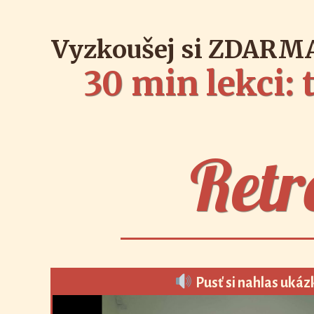
Vyzkoušej si
ZDARM
30 min lekci:
Retr
Pusť si nahlas ukáz
Video