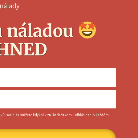
 nálady
ou náladou
 HNED
Svůj souhlas můžete kdykoliv zrušit tlačítkem "Odhlásit se" v každém