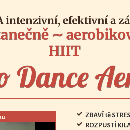
A
intenzivní, efektivní a 
 tanečně ∼ aerobiko
HIIT
o Dance Ae
ZBAVÍ tě STRE
ku
ROZPUSTÍ KIL