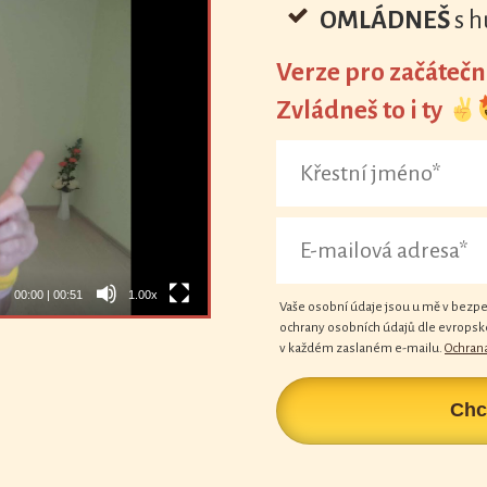
OMLÁDNEŠ
s h
Verze pro začátečn
Zvládneš to i ty
00:00
|
00:51
1.00x
Vaše osobní údaje jsou u mě v bezpeč
ochrany osobních údajů dle evropské 
v každém zaslaném e-mailu.
Ochrana
Chc