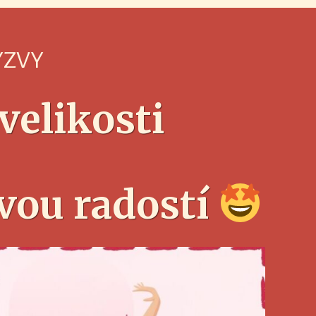
VÝZVY
velikosti
ivou radostí