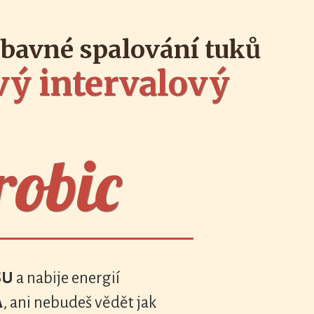
zábavné spalování tuků
vý intervalový
robic
SU
a nabije energií
A
, ani nebudeš vědět jak