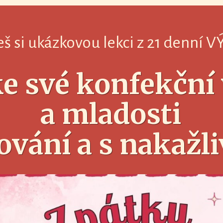
eš si ukázkovou lekci z 21 denní 
e své konfekční 
a mladosti
pování a s nakažl