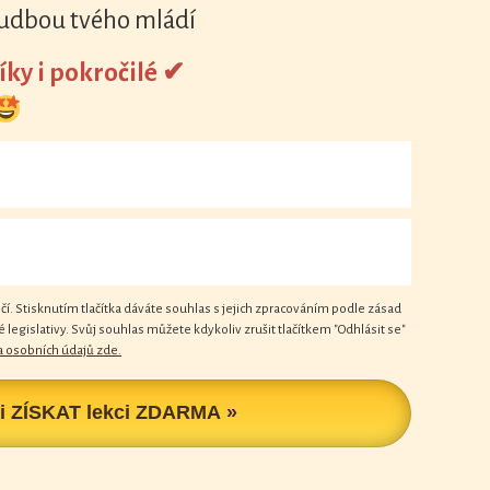
udbou tvého mládí
íky i pokročilé ✔
í. Stisknutím tlačítka dáváte souhlas s jejich zpracováním podle zásad
legislativy. Svůj souhlas můžete kdykoliv zrušit tlačítkem "Odhlásit se"
 osobních údajů zde.
i ZÍSKAT lekci ZDARMA »