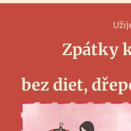
Užij
Zpátky k
bez diet, dře