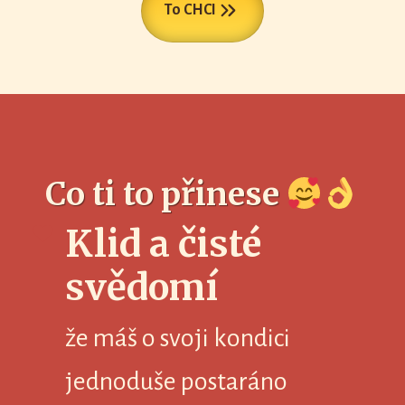
To CHCI
Co ti to přinese
Klid a čisté
svědomí
že máš o svoji kondici
jednoduše postaráno