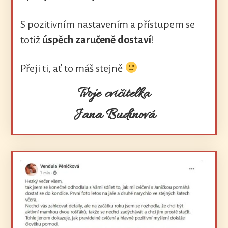
S pozitivním nastavením a přístupem se
totiž
úspěch
zaručeně
dostaví
!
Přeji ti, ať to máš stejně
Tvoje cvičitelka
Jana Budínová