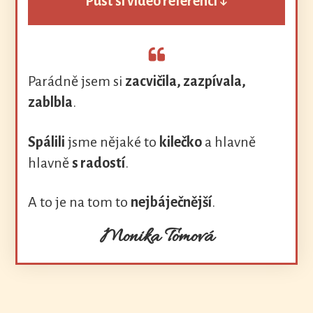
Pusť si video referenci ↓
Parádně jsem si
zacvičila, zazpívala,
zablbla
.
Spálili
jsme nějaké to
kilečko
a hlavně
hlavně
s radostí
.
A to je na tom to
nejbáječnější
.
Monika Tomová