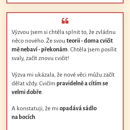
Výzvou jsem si chtěla splnit to, že zvládnu
něco nového. Že svou
teorii - doma cvičit
mě nebaví - překonám
. Chtěla jsem posílit
svaly, začít znovu cvičit!
Výzva mi ukázala, že nové věci můžu začít
dělat vždy. Cvičím
pravidelně a cítím se
velmi dobře
.
A konstatuji, že mi
opadává sádlo
na bocích
.