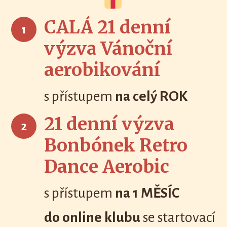
CALÁ 21 denní
1
výzva Vánoční
aerobikování
s přístupem
na celý ROK
21 denní výzva
2
Bonbónek Retro
Dance Aerobic
s přístupem
na 1 MĚSÍC
do online klubu
se startovací