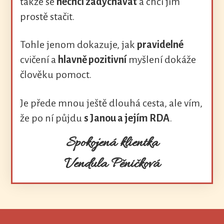
takže se
nechci zadýchávat
a chci jim
prostě stačit.
Tohle jenom dokazuje, jak
pravidelné
cvičení a
hlavně pozitivní
myšlení dokáže
člověku pomoct.
Je přede mnou ještě dlouhá cesta, ale vím,
že po ní půjdu
s Janou a jejím RDA
.
Spokojená klientka
Vendula Pěničková