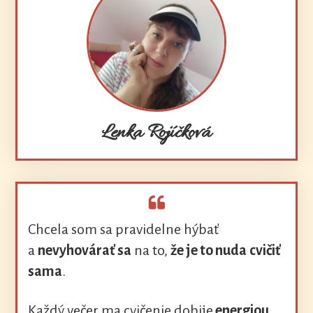
Lenka Rojíčková
Chcela som sa pravidelne hýbať
a
nevyhovárať sa
na to,
že je to nuda
cvičiť
sama
.
Každý večer ma cvičenie dobije
energiou