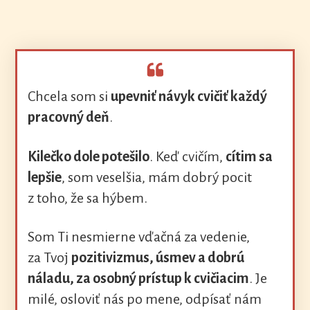
Chcela som si
upevniť návyk cvičiť každý
pracovný deň
.
Kilečko dole potešilo
. Keď cvičím,
cítim sa
lepšie
, som veselšia, mám dobrý pocit
z toho, že sa hýbem.
Som Ti nesmierne vďačná za vedenie,
za Tvoj
pozitivizmus, úsmev a dobrú
náladu, za osobný prístup k cvičiacim
. Je
milé, osloviť nás po mene, odpísať nám