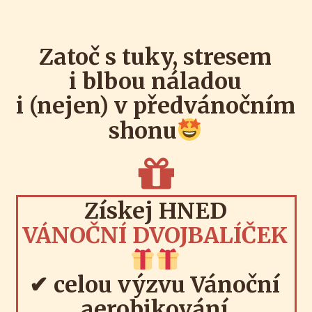
Zatoč s tuky, stresem
i blbou náladou
i (nejen) v předvánočním
shonu
Získej HNED
VÁNOČNÍ DVOJBALÍČEK
✔ celou výzvu
Vánoční
aerobikování