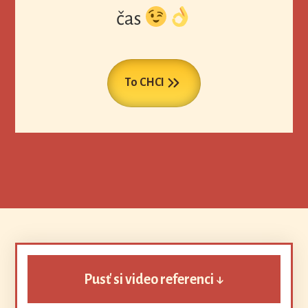
čas
To CHCI
Pusť si video referenci ↓