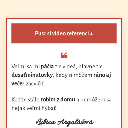
Pusť si video referenci ↓
Veľmi sa mi
páčia
tie videá, hlavne tie
desaťminutovky
, kedy si môžem
ráno aj
večer
zacvičiť.
Keďže stále
robím z domu
a nemôžem sa
nejak veľmi hýbať.
Ľubica Argalášová