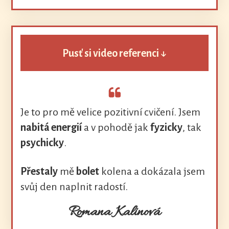
Pusť si video referenci ↓
Je to pro mě velice pozitivní cvičení. Jsem
nabitá energií
a v pohodě jak
fyzicky
, tak
psychicky
.
Přestaly
mě
bolet
kolena a dokázala jsem
svůj den naplnit radostí.
Romana Kalinová