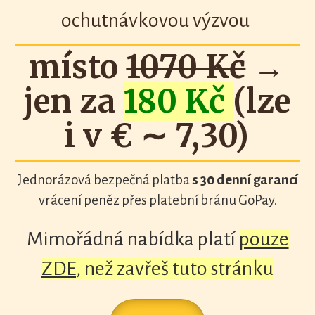
ochutnávkovou výzvou
místo
1070 Kč
→
jen za
180 Kč
(lze
i v € ∼ 7,30)
Jednorázová bezpečná platba
s 30 denní garancí
vrácení peněz přes platební bránu GoPay.
Mimořádná nabídka platí
pouze
ZDE
, než zavřeš tuto stránku