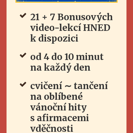
21 + 7 Bonusových
video-lekcí HNED
k dispozici
od 4 do 10 minut
na každý den
cvičení ∼ tančení
na oblíbené
vánoční hity
s afirmacemi
vděčnosti