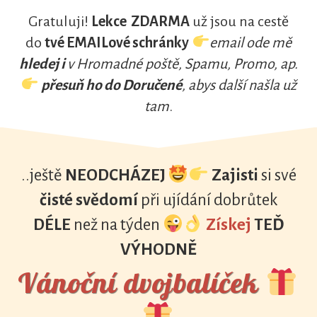
Gratuluji!
Lekce ZDARMA
už jsou na cestě
do
tvé EMAILové schránky
email ode mě
hledej i
v Hromadné poště, Spamu, Promo, ap.
přesuň ho do Doručené
, abys další našla už
tam
.
..ještě
NEODCHÁZEJ
Zajisti
si své
čisté svědomí
při ujídání dobrůtek
DÉLE
než na týden
Získej
TEĎ
VÝHODNĚ
Vánoční dvojbalíček