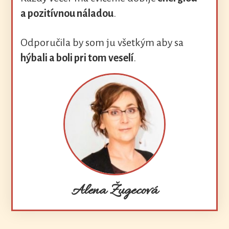
a pozitívnou náladou
.
Odporučila by som ju všetkým aby sa
hýbali a boli pri tom veselí
.
Alena Žugecová