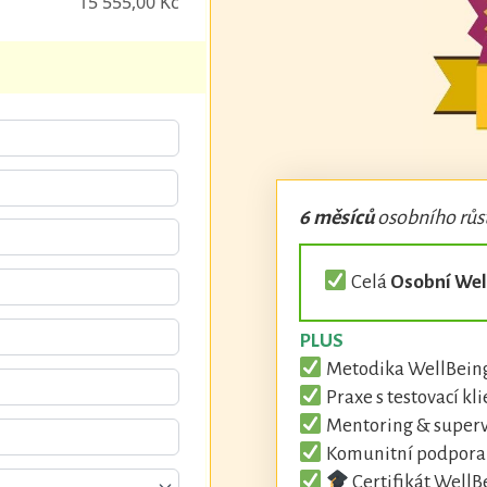
15 555,00 Kč
6 měsíců
osobního růst
Celá
Osobní Wel
PLUS
Metodika WellBein
Praxe s testovací kl
Mentoring & superv
Komunitní podpora 
Certifikát WellB