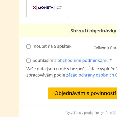
Shrnutí objednávky
Koupit na
5
splátek
Celkem k úhr
Souhlasím s
obchodními podmínkami
. *
Vaše data jsou u mě v bezpečí. Údaje vyplněn
zpracovávám podle
zásad ochrany osobních 
Objednávám s povinností 
Vytvořeno v prodejním systému
FA