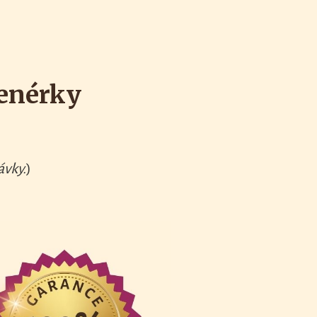
enérky
ávky.
)