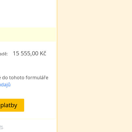
15 555,00 Kč
adě:
é do tohoto formuláře
údajů
platby
PI
.