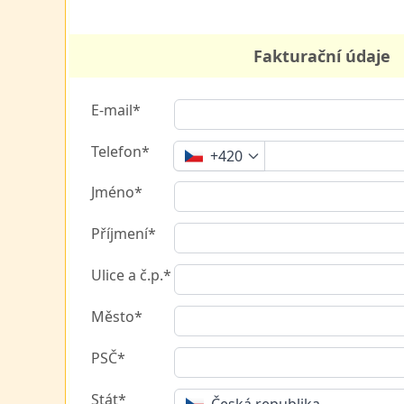
Fakturační údaje
E-mail*
Telefon*
+420
Jméno*
Příjmení*
Ulice a č.p.*
Město*
PSČ*
Stát*