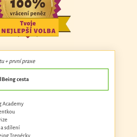
u + první praxe
lBeing cesta
g Academy
ientkou
ize
a sdílení
eing Trenérky