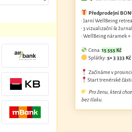
Předprodejní BON
• Jarní WellBeing retre
• 3 vizualizační & žurna
• WellBeing náramek +
Cena:
15 555 Kč
Splátky:
5× 3 333 Kč
Začínáme v prosinci
Start trenérské část
Pro ženu, která chce
bez tlaku.