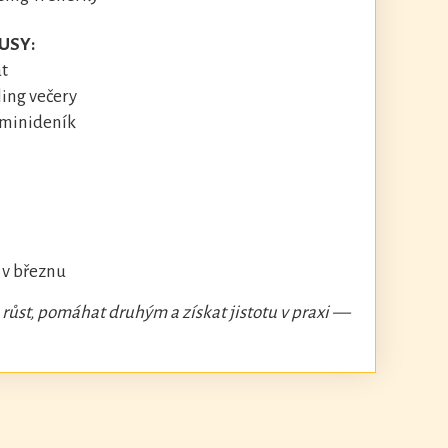
USY:
at
ling večery
 minideník
i v březnu
 růst, pomáhat druhým a získat jistotu v praxi —