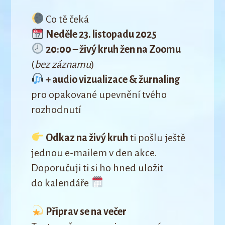
Co tě čeká
Neděle 23. listopadu 2025
20:00 – živý kruh žen na Zoomu
(
bez záznamu
)
+ audio vizualizace & žurnaling
pro opakované upevnění tvého
rozhodnutí
Odkaz na živý kruh
ti pošlu ještě
jednou e-mailem v den akce.
Doporučuji ti si ho hned uložit
do kalendáře
Připrav se na večer