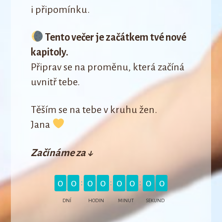
i připomínku.
Tento večer je začátkem tvé nové
kapitoly.
Připrav se na proměnu, která začíná
uvnitř tebe.
Těším se na tebe v kruhu žen.
Jana
Začínáme za ↓
0
0
0
0
0
0
0
0
DNÍ
HODIN
MINUT
SEKUND