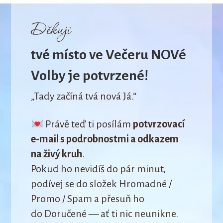
Děkuji
tvé místo ve Večeru NOVé
Volby je potvrzené!
„Tady začíná tvá nová Já.“
Právě teď ti posílám
potvrzovací
e-mail s podrobnostmi a odkazem
na živý kruh
.
Pokud ho nevidíš do pár minut,
podívej se do složek Hromadné /
Promo / Spam a přesuň ho
do Doručené — ať ti nic neunikne.