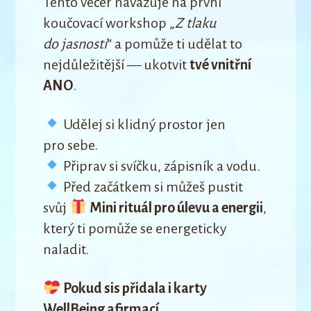
Tento večer navazuje na první
koučovací workshop „
Z tlaku
do jasnosti
“ a pomůže ti udělat to
nejdůležitější — ukotvit
tvé vnitřní
ANO
.
Udělej si klidný prostor jen
pro sebe.
Připrav si svíčku, zápisník a vodu.
Před začátkem si můžeš pustit
svůj
Mini rituál pro úlevu a energii
,
který ti pomůže se energeticky
naladit.
Pokud sis přidala i karty
WellBeing afirmací