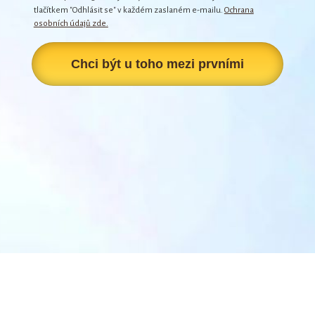
tlačítkem "Odhlásit se" v každém zaslaném e-mailu.
Ochrana
osobních údajů zde.
Chci být u toho mezi prvními
© 2026 Wellbeing Academy – Transformace &