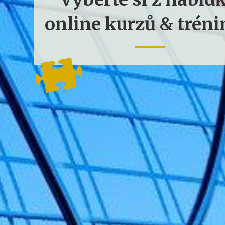
online kurzů & trén