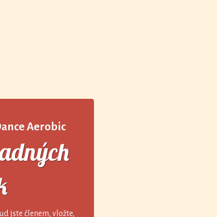
Dance Aerobic
ladných
k
ud jste členem, vložte,