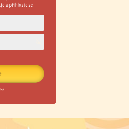
e a přihlaste se.
e
lo?