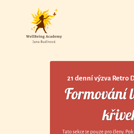
21 denní výzva
Retro 
Formování 
křive
Tato sekce je pouze pro členy. Pok