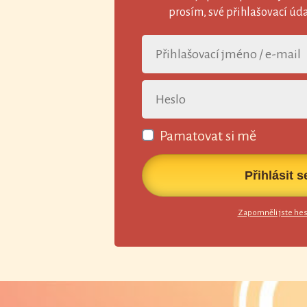
prosím, své přihlašovací údaj
Pamatovat si mě
Přihlásit s
Zapomněli jste hes