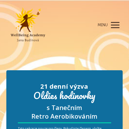
MENU
21 denní výzva
Oldies hodinovky
s Tanečním
Retro Aerobikováním
Tato sekce je pouze pro členy. Pokud jste členem, vložte,