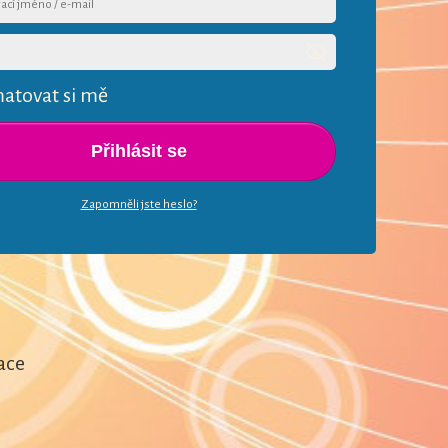
atovat si mě
Přihlásit se
Zapomněli jste heslo?
ace