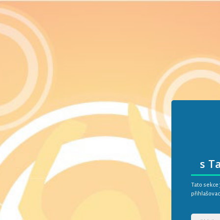
s T
Tato sekce 
přihlašovac