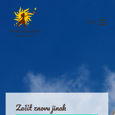
MENU
Začít znovu jinak