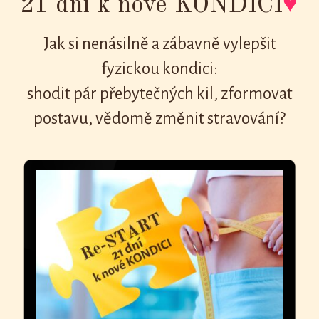
21 dní k nové KONDICI
♥
Jak si nenásilně a zábavně vylepšit
fyzickou kondici:
shodit pár přebytečných kil, zformovat
postavu, vědomě změnit stravování?