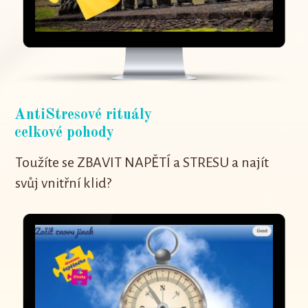
AntiStresové rituály
celkové pohody
Toužíte se ZBAVIT NAPĚTÍ a STRESU a najít
svůj vnitřní klid?