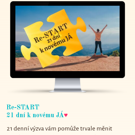
Re-START
21 dní k novému JÁ
♥
21 denní výzva vám pomůže trvale měnit