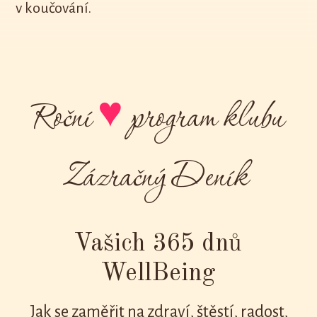
v koučování.
Roční
♥
program klubu
Zázračný Deník
Vašich 365 dnů
WellBeing
Jak se zaměřit na zdraví, štěstí, radost,