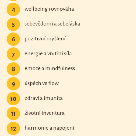
wellbeing rovnováha
4
sebevědomí a sebeláska
5
pozitivní myšlení
6
energie a vnitřní síla
7
emoce a mindfulness
8
úspěch ve flow
9
zdraví a imunita
10
životní inventura
11
harmonie a napojení
12