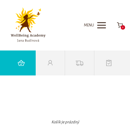
MENU
0
Košík je prázdný