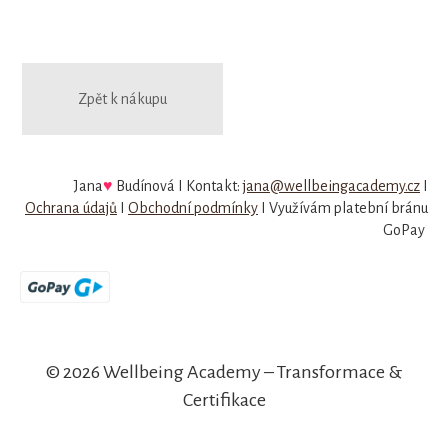
Zpět k nákupu
Jana
♥
Budínová Ι Kontakt:
jana@wellbeingacademy.cz
Ι
Ochrana údajů
Ι
Obchodní podmínky
Ι Využívám platební bránu
GoPay
© 2026 Wellbeing Academy – Transformace &
Certifikace