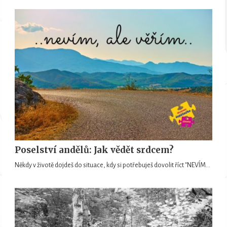
Poselství andělů: Jak vědět srdcem?
Někdy v životě dojdeš do situace, kdy si potřebuješ dovolit říct "NEVÍM…