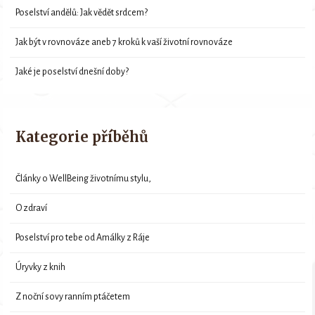
Poselství andělů: Jak vědět srdcem?
Jak být v rovnováze aneb 7 kroků k vaší životní rovnováze
Jaké je poselství dnešní doby?
Kategorie příběhů
Články o WellBeing životnímu stylu,
O zdraví
Poselství pro tebe od Amálky z Ráje
Úryvky z knih
Z noční sovy ranním ptáčetem