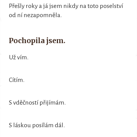
Přešly roky a já jsem nikdy na toto poselství
od ní nezapomněla.
Pochopila jsem.
Už vím.
Cítím.
S vděčností přijímám.
S láskou posílám dál.