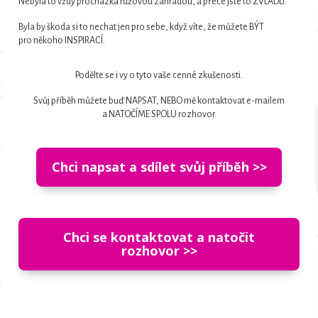
Nebyla to vždy procházka růžovou zahradou, a přece jste to ZVLÁDLI.
Byla by škoda si to nechat jen pro sebe, když víte, že můžete BÝT
pro někoho INSPIRACÍ.
Podělte se i vy o tyto vaše cenné zkušenosti.
Svůj příběh můžete buď NAPSAT, NEBO mě kontaktovat e-mailem
a NATOČÍME SPOLU rozhovor.
Chci napsat a sdílet svůj příběh >>
Chci se kontaktovat a natočit
rozhovor >>