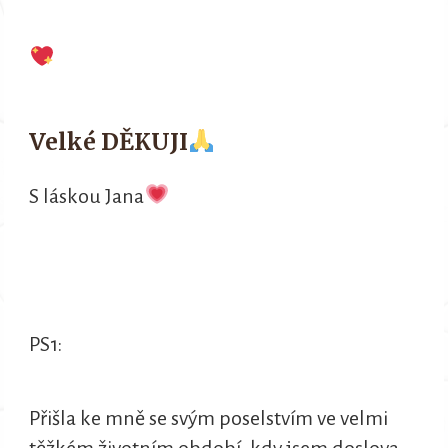
Velké DĚKUJI
S láskou Jana
PS1:
Přišla ke mně se svým poselstvím ve velmi
těžkém životním období, kdy jsem doslova