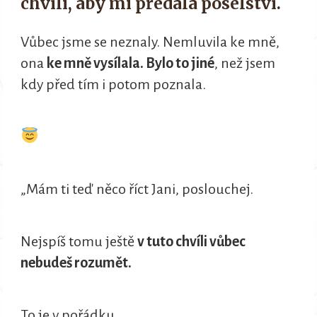
chvíli, aby mi předala poselství.
Vůbec jsme se neznaly. Nemluvila ke mně,
ona
ke mně vysílala. Bylo to jiné
, než jsem
kdy před tím i potom poznala.
„Mám ti teď něco říct Jani, poslouchej.
Nejspíš tomu ještě
v tuto chvíli vůbec
nebudeš rozumět.
To je v pořádku.