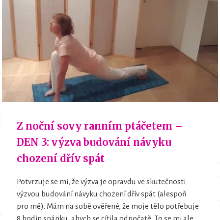
Z noční sovy ranním ptáčetem –
DEN 3: výzva budování návyku
chození dřív spát
Potvrzuje se mi, že výzva je opravdu ve skutečnosti
výzvou budování návyku chození dřív spát (alespoň
pro mě). Mám na sobě ověřené, že moje tělo potřebuje
8 hodin spánku, abych se cítila odpočatě. To se mi ale