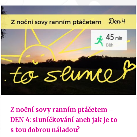
Z noční sovy ranním ptáčetem –
DEN 4: sluníčkování aneb jak je to
s tou dobrou náladou?