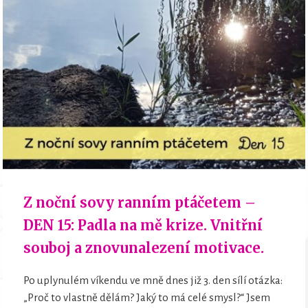
Z noční sovy ranním ptáčetem –
DEN 15: Padla na mě krize. Vnitřní
souboj a znovunalezení motivace.
Po uplynulém víkendu ve mně dnes již 3. den sílí otázka:
„Proč to vlastně dělám? Jaký to má celé smysl?“ Jsem