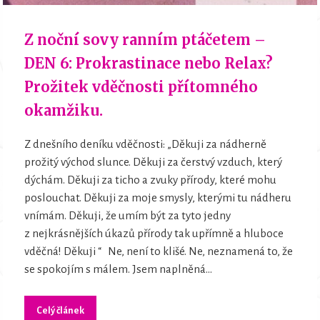
Z noční sovy ranním ptáčetem –
DEN 6: Prokrastinace nebo Relax?
Prožitek vděčnosti přítomného
okamžiku.
Z dnešního deníku vděčnosti: „Děkuji za nádherně
prožitý východ slunce. Děkuji za čerstvý vzduch, který
dýchám. Děkuji za ticho a zvuky přírody, které mohu
poslouchat. Děkuji za moje smysly, kterými tu nádheru
vnímám. Děkuji, že umím být za tyto jedny
z nejkrásnějších úkazů přírody tak upřímně a hluboce
vděčná! Děkuji “ Ne, není to klišé. Ne, neznamená to, že
se spokojím s málem. Jsem naplněná...
Celý článek