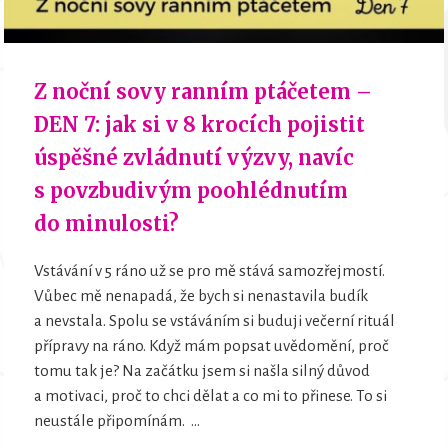
Z noční sovy ranním ptáčetem –
DEN 7: jak si v 8 krocích pojistit
úspěšné zvládnutí výzvy, navíc
s povzbudivým poohlédnutím
do minulosti?
Vstávání v 5 ráno už se pro mě stává samozřejmostí.
Vůbec mě nenapadá, že bych si nenastavila budík
a nevstala. Spolu se vstáváním si buduji večerní rituál
přípravy na ráno. Když mám popsat uvědomění, proč
tomu tak je? Na začátku jsem si našla silný důvod
a motivaci, proč to chci dělat a co mi to přinese. To si
neustále připomínám. ...