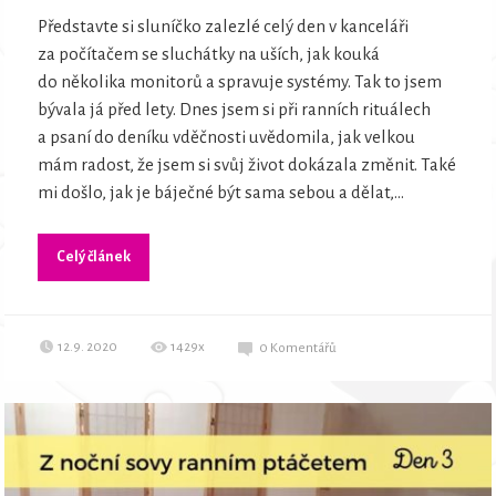
Představte si sluníčko zalezlé celý den v kanceláři
za počítačem se sluchátky na uších, jak kouká
do několika monitorů a spravuje systémy. Tak to jsem
bývala já před lety. Dnes jsem si při ranních rituálech
a psaní do deníku vděčnosti uvědomila, jak velkou
mám radost, že jsem si svůj život dokázala změnit. Také
mi došlo, jak je báječné být sama sebou a dělat,...
Celý článek
12.9. 2020
1429x
0
Komentářů