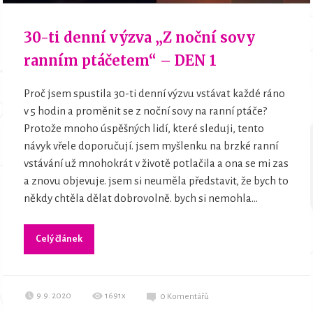
30-ti denní výzva „Z noční sovy
ranním ptáčetem“ – DEN 1
Proč jsem spustila 30-ti denní výzvu vstávat každé ráno
v 5 hodin a proměnit se z noční sovy na ranní ptáče?
Protože mnoho úspěšných lidí, které sleduji, tento
návyk vřele doporučují. jsem myšlenku na brzké ranní
vstávání už mnohokrát v životě potlačila a ona se mi zas
a znovu objevuje. jsem si neuměla představit, že bych to
někdy chtěla dělat dobrovolně. bych si nemohla...
Celý článek
9.9. 2020
1691x
0
Komentářů