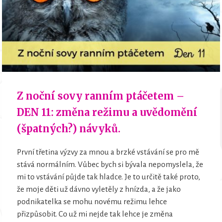
Z noční sovy ranním ptáčetem –
DEN 11: změna režimu a uvědomění
(špatných?) návyků.
První třetina výzvy za mnou a brzké vstávání se pro mě
stává normálním. Vůbec bych si bývala nepomyslela, že
mi to vstávání půjde tak hladce. Je to určitě také proto,
že moje děti už dávno vyletěly z hnízda, a že jako
podnikatelka se mohu novému režimu lehce
přizpůsobit. Co už mi nejde tak lehce je změna