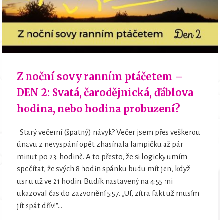
Z noční sovy ranním ptáčetem –
DEN 2: Svatá, čarodějnická, ďáblova
hodina, nebo hodina probuzení?
Starý večerní (špatný) návyk? Večer jsem přes veškerou
únavu z nevyspání opět zhasínala lampičku až pár
minut po 23. hodině. A to přesto, že si logicky umím
spočítat, že svých 8 hodin spánku budu mít jen, když
usnu už ve 21 hodin. Budík nastavený na 4:55 mi
ukazoval čas do zazvonění 5:57. „Uf, zítra fakt už musím
jít spát dřív!“...