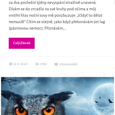
za dva poslední týdny nevyspání strašlivě unavená.
Dívám se do zrcadla na své kruhy pod očima a můj
vnitřní hlas noční sovy mě povzbuzuje: „Vždyť to dělat
nemusíš!“ Cítím se stejně, jako když překonávám jet lag
(pásmovou nemoc). Přiznávám,...
Celý článek
22.9. 2020
1735x
0
Komentářů