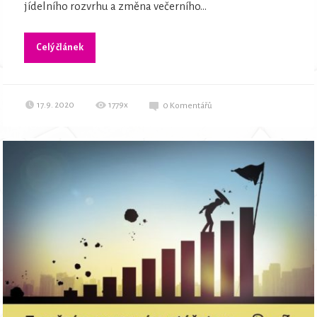
jídelního rozvrhu a změna večerního...
Celý článek
17.9. 2020
1779x
0
Komentářů