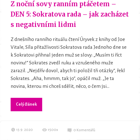
Z noční sovy ranním ptáčetem –
DEN 5: Sokratova rada – jak zacházet
s negativními lidmi
Z dnešního ranního rituálu čtení Úryvek z knihy od Joe
Vitale, Síla přitažlivosti Sokratova rada Jednoho dne se
k Sokratovi přihnal jeden muž se slovy: „Musím ti říct
novinu!“ Sokrates zvedl ruku a vzrušeného muže
zarazil. „Nejdřív dovol, abych ti položil tři otázky“, řekl
Sokrates. „Aha, hmmm, tak jo“, opáčil muž. „Je ta
novina, kterou mi chceš sdělit, něco, o čem jsi...
Celý článek
13.9. 2020
1500x
0
Komentářů