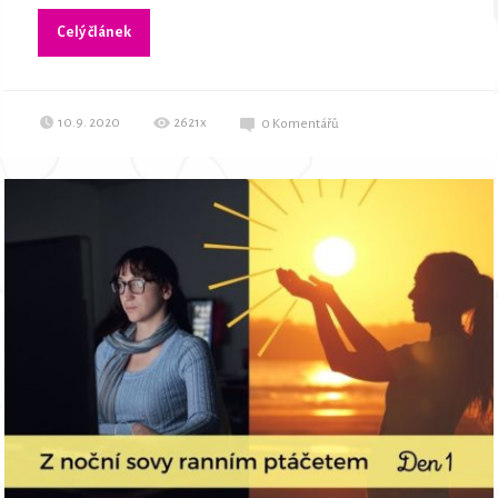
Celý článek
10.9. 2020
2621x
0
Komentářů