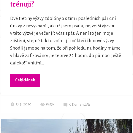
trénuji?
Dvě třetiny výzvy zdolány a s tím i posledních pár dní
únavy z nevyspání. Jak už jsem psala, největší výzvou
v této výzvě je večer jít včas spát. A není to jen moje
zjištění, stejně tak to vnímají i někteří členové výzvy.
Shodli jsme se na tom, že při pohledu na hodiny máme
v hlavě zafixováno: „je teprve 22 hodin, do půlnoci ještě
daleko!“ Vnitřní...
Celý článek
27.9. 2020
1893x
0
Komentářů