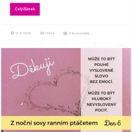
Celý článek
15.9. 2020
1566x
0
Komentářů