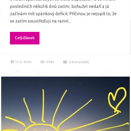
posledních několik dnů zatím, bohužel nedaří a já
začínám mít spánkový deficit. Příčinou je nejspíš to, že
se zatím soustřeďuji na ranní...
Celý článek
10.9. 2020
1396x
0
Komentářů