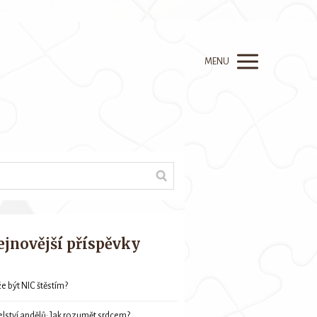
MENU
ejnovější příspěvky
e být NIC štěstím?
elství andělů: Jak rozumět srdcem?