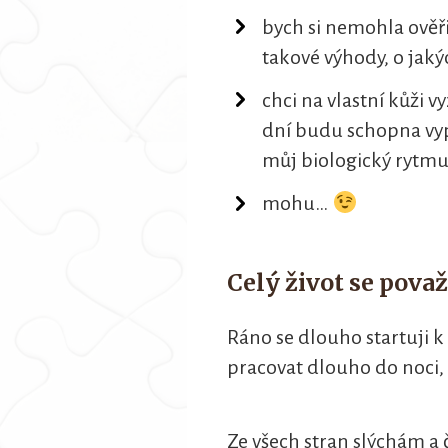
bych si nemohla ověři
takové výhody, o jaký
chci na vlastní kůži 
dní budu schopna vyp
můj biologický rytmu
mohu…
Celý život se považ
Ráno se dlouho startuji k 
pracovat dlouho do noci, 
Ze všech stran slýchám a 