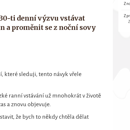
Z n
Z p
 30-ti denní výzvu vstávat
Z
in a proměnit se z noční sovy
 které sleduji, tento návyk vřele
ké ranní vstávání už mnohokrát v životě
zas a znovu objevuje.
tavit, že bych to někdy chtěla dělat