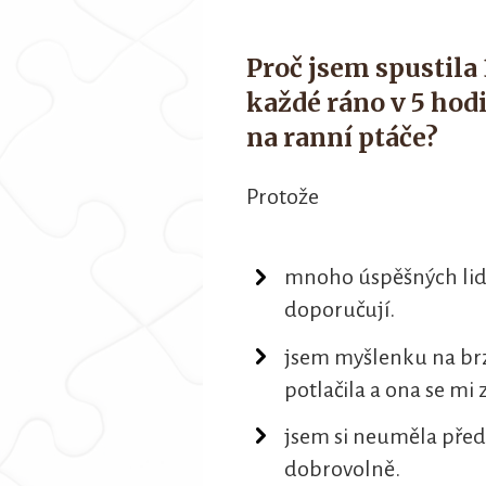
Proč jsem spustila
každé ráno v 5 hod
na ranní ptáče?
Protože
mnoho úspěšných lidí,
doporučují.
jsem myšlenku na brz
potlačila a ona se mi 
jsem si neuměla předs
dobrovolně.