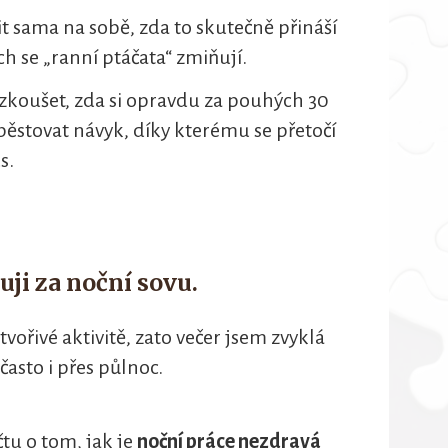
t sama na sobě, zda to skutečně přináší
ch se „ranní ptáčata“ zmiňují.
vyzkoušet, zda si opravdu za pouhých 30
ěstovat návyk, díky kterému se přetočí
s.
uji za noční sovu.
tvořivé aktivitě, zato večer jsem zvyklá
často i přes půlnoc.
čtu o tom, jak je
noční práce nezdravá