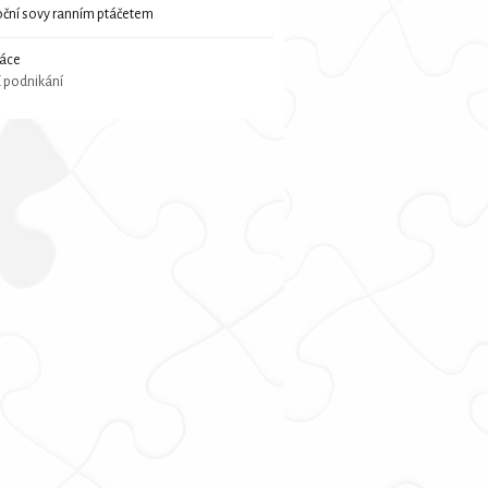
oční sovy ranním ptáčetem
ráce
 podnikání