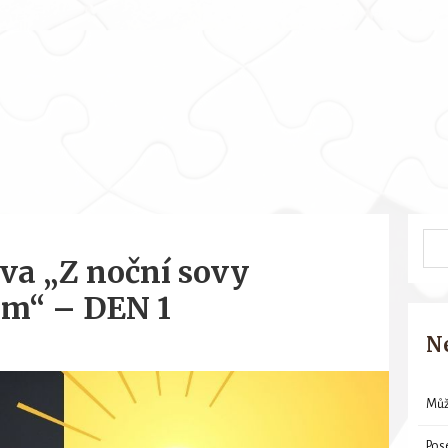
zva „Z noční sovy
em“ – DEN 1
N
Můž
Pos