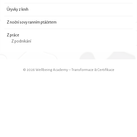
Úryvky z knih
Z noční sovy ranním ptáčetem
Z práce
Z podnikání
© 2026 Wellbeing Academy – Transformace & Certifikace