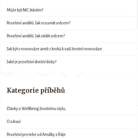
Může být NIC štěstím?
Poselství andělů: Jak rozumět srdcem?
Poselství andělů: Jak vědět srdcem?
Jak být v rovnováze aneb 7 kroků k vaší životní rovnováze
Jaké je poselství dnešní doby?
Kategorie příběhů
Články o WellBeing životnímu stylu,
O zdraví
Poselství pro tebe od Amálky z Ráje