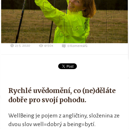
27.5. 2020
4150x
0 Komentářů
Rychlé uvědomění, co (ne)děláte
dobře pro svojí pohodu.
WellBeing je pojem z angličtiny, složenina ze
dvou slov well=dobrý a being=bytí.