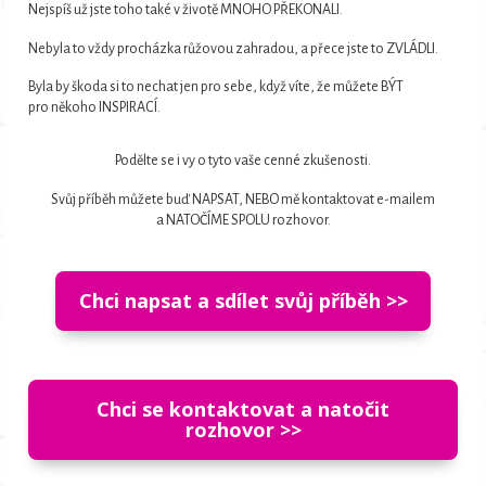
Nejspíš už jste toho také v životě MNOHO PŘEKONALI.
Nebyla to vždy procházka růžovou zahradou, a přece jste to ZVLÁDLI.
Byla by škoda si to nechat jen pro sebe, když víte, že můžete BÝT
pro někoho INSPIRACÍ.
Podělte se i vy o tyto vaše cenné zkušenosti.
Svůj příběh můžete buď NAPSAT, NEBO mě kontaktovat e-mailem
a NATOČÍME SPOLU rozhovor.
Chci napsat a sdílet svůj příběh >>
Chci se kontaktovat a natočit
rozhovor >>